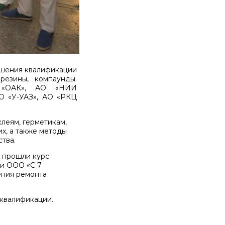
ышения квалификации
резины, компаунды.
О «ОАК», АО «НИИ
АО «У-УАЗ», АО «РКЦ
леям, герметикам,
х, а также методы
тва.
М прошли курс
и ООО «С 7
ния ремонта
квалификации.