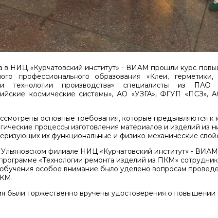
да в НИЦ «Курчатовский институт» - ВИАМ прошли курс пов
ого профессионального образования «Клеи, герметики, 
 и технологии производства» специалисты из ПА
ийские космические системы», АО «УЗГА», ФГУП «ПСЗ», 
ссмотрены основные требования, которые предъявляются к к
гические процессы изготовления материалов и изделий из ни
теризующих их функциональные и физико-механические свойс
 в Ульяновском филиале НИЦ «Курчатовский институт» - ВИА
программе «Технологии ремонта изделий из ПКМ» сотрудник
бучения особое внимание было уделено вопросам проведе
ПКМ.
я были торжественно вручены удостоверения о повышении 