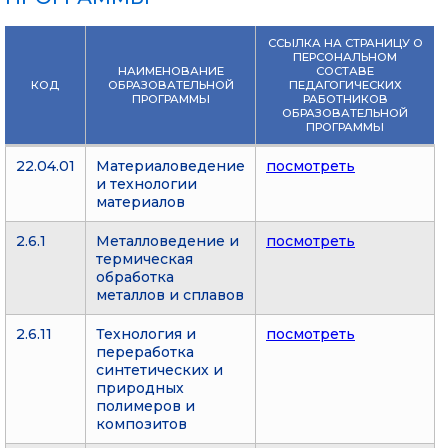
ССЫЛКА НА СТРАНИЦУ О
ПЕРСОНАЛЬНОМ
НАИМЕНОВАНИЕ
СОСТАВЕ
КОД
ОБРАЗОВАТЕЛЬНОЙ
ПЕДАГОГИЧЕСКИХ
ПРОГРАММЫ
РАБОТНИКОВ
ОБРАЗОВАТЕЛЬНОЙ
ПРОГРАММЫ
22.04.01
Материаловедение
посмотреть
и технологии
материалов
2.6.1
Металловедение и
посмотреть
термическая
обработка
металлов и сплавов
2.6.11
Технология и
посмотреть
переработка
синтетических и
природных
полимеров и
композитов