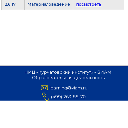
2.6.17
Материаловедение
посмотреть
НИЦ «Курчатовский институт» - ВИАМ.
Образовательная деятельность
learning@viam.ru
(499) 263-88-70
Москва, ул.Радио, д.17
viam.ru