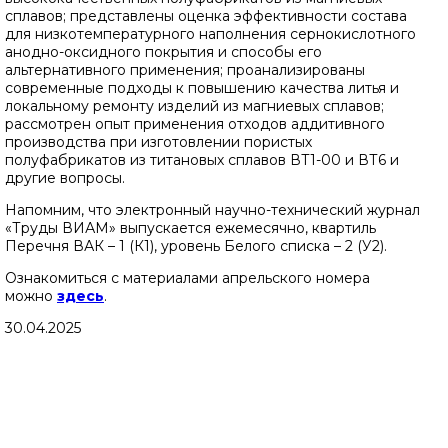
сплавов; представлены оценка эффективности состава
для низкотемпературного наполнения сернокислотного
анодно-оксидного покрытия и способы его
альтернативного применения; проанализированы
современные подходы к повышению качества литья и
локальному ремонту изделий из магниевых сплавов;
рассмотрен опыт применения отходов аддитивного
производства при изготовлении пористых
полуфабрикатов из титановых сплавов ВТ1-00 и ВТ6 и
другие вопросы.
Напомним, что электронный научно-технический журнал
«Труды ВИАМ» выпускается ежемесячно, квартиль
Перечня ВАК – 1 (К1), уровень Белого списка – 2 (У2).
Ознакомиться с материалами апрельского номера
можно
здесь
.
30.04.2025