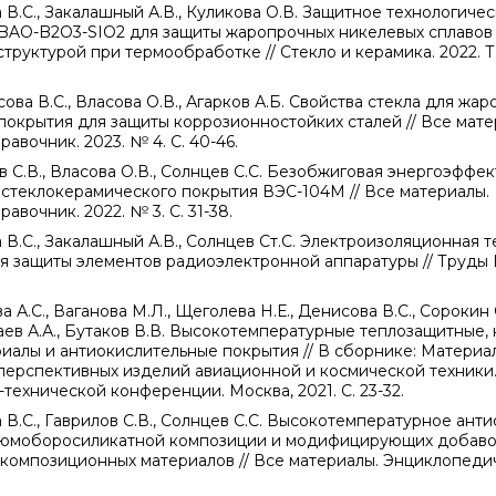
 В.С., Закалашный А.В., Куликова О.В. Защитное технологиче
BAO-B2O3-SIO2 для защиты жаропрочных никелевых сплавов
руктурой при термообработке // Стекло и керамика. 2022. Т. 9
ова В.С., Власова О.В., Агарков А.Б. Свойства стекла для жар
окрытия для защиты коррозионностойких сталей // Все мате
вочник. 2023. № 4. С. 40-46.
в С.В., Власова О.В., Солнцев С.С. Безобжиговая энергоэффе
стеклокерамического покрытия ВЭС-104М // Все материалы.
вочник. 2022. № 3. С. 31-38.
 В.С., Закалашный А.В., Солнцев Ст.С. Электроизоляционная 
я защиты элементов радиоэлектронной аппаратуры // Труды 
а А.С., Ваганова М.Л., Щеголева Н.Е., Денисова В.С., Сороки
чаев А.А., Бутаков В.В. Высокотемпературные теплозащитные
алы и антиокислительные покрытия // В сборнике: Материа
перспективных изделий авиационной и космической техники
технической конференции. Москва, 2021. С. 23-32.
 В.С., Гаврилов С.В., Солнцев С.С. Высокотемпературное ант
люмоборосиликатной композиции и модифицирующих добаво
композиционных материалов // Все материалы. Энциклопеди