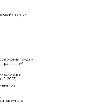
йский научно-
осы охраны труда и
острадавшим"
икационные
и", 2023)
ональной
,
ем наземного