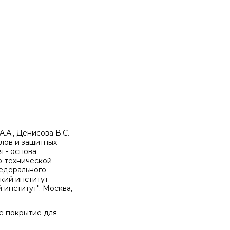
А.А., Денисова В.С.
лов и защитных
я - основа
о-технической
федерального
кий институт
институт". Москва,
ое покрытие для