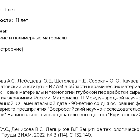
 11 лет
ости:
11 лет
ны:
кие и полимерные материалы
строение)
ва А.С., Лебедева Ю.Е., Щеголева Н.Е., Сорокин О.Ю., Качаев 
товский институт» - ВИАМ в области керамических материа
е: Новые материалы и технологии глубокой переработки сырь
тия экономики России. Материалы III Международной научн
нной к знаменательной дате - 90-летию со дня основания 
арного предприятия "Всероссийский научно-исследовательс
в" Национального исследовательского центра "Курчатовский 
Ст.С., Денисова В.С., Лепщиков В.Г. Защитное технологическ
Труды ВИАМ. 2022. № 8 (114). С. 132-140.