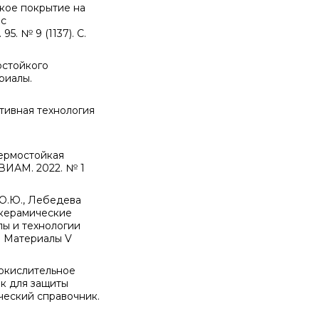
ское покрытие на
 с
5. № 9 (1137). С.
остойкого
риалы.
ктивная технология
термостойкая
ВИАМ. 2022. № 1
н О.Ю., Лебедева
, керамические
лы и технологии
. Материалы V
иокислительное
к для защиты
ческий справочник.