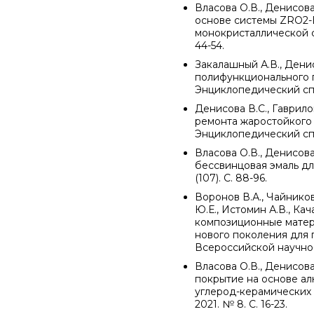
Власова О.В., Денисова
основе системы ZRO2-
монокристаллической ст
44-54.
Закалашный А.В., Денис
полифункционального п
Энциклопедический спра
Денисова В.С., Гаврило
ремонта жаростойкого 
Энциклопедический спра
Власова О.В., Денисова
бессвинцовая эмаль дл
(107). С. 88-96.
Воронов В.А., Чайников
Ю.Е., Истомин А.В., Ка
композиционные матери
нового поколения для 
Всероссийской научно-
Власова О.В., Денисова
покрытие на основе а
углерод-керамических 
2021. № 8. С. 16-23.