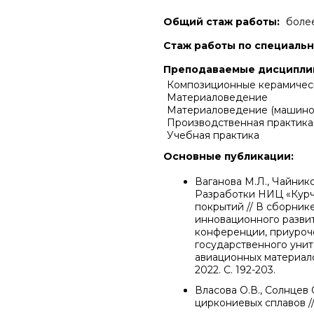
Общий стаж работы:
более
Стаж работы по специальн
Преподаваемые дисципли
Композиционные керамичес
Материаловедение
Материаловедение (машино
Производственная практика
Учебная практика
Основные публикации:
Ваганова М.Л., Чайнико
Разработки НИЦ «Курча
покрытий // В сборник
инновационного разви
конференции, приуроче
государственного унит
авиационных материало
2022. С. 192-203.
Власова О.В., Солнцев 
циркониевых сплавов // 