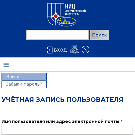
Перейти к основному содержанию
Поиск
ФОРМА ПОИСКА
ВХОД
≡
Войти
Забыли пароль?
(активная вкладка)
ГЛАВНЫЕ ВКЛАДКИ
УЧЁТНАЯ ЗАПИСЬ ПОЛЬЗОВАТЕЛЯ
Имя пользователя или адрес электронной почты
*